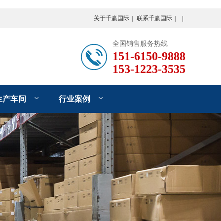
关于千赢国际
|
联系千赢国际
|
|
全国销售服务热线
151-6150-9888
153-1223-3535
生产车间
行业案例