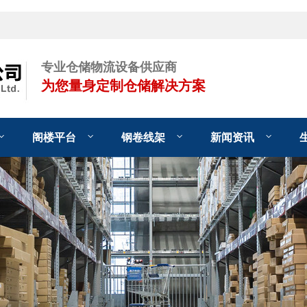
专业仓储物流设备供应商
为您量身定制仓储解决方案
阁楼平台
钢卷线架
新闻资讯