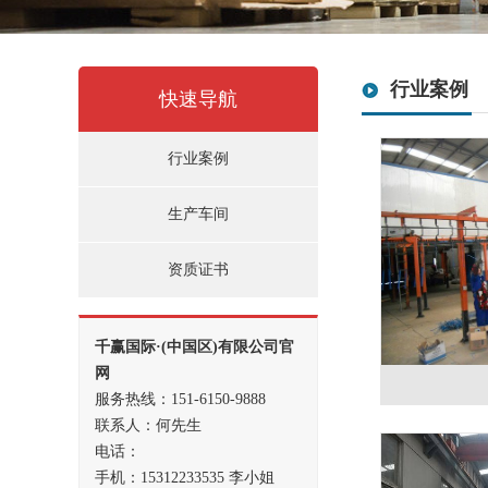
行业案例
快速导航
行业案例
生产车间
资质证书
千赢国际·(中国区)有限公司官
网
服务热线：151-6150-9888
联系人：何先生
电话：
手机：15312233535 李小姐